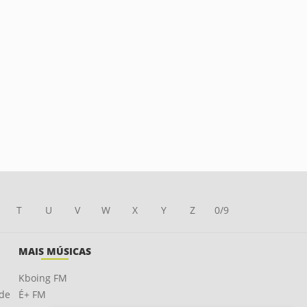
T
U
V
W
X
Y
Z
0/9
MAIS MÚSICAS
Kboing FM
ade
É+ FM