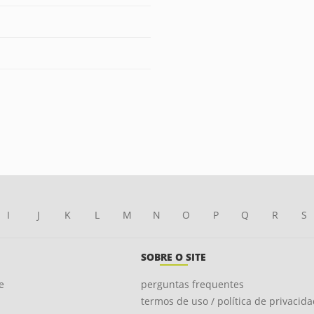
I
J
K
L
M
N
O
P
Q
R
S
SOBRE O SITE
e
perguntas frequentes
termos de uso / política de privacid