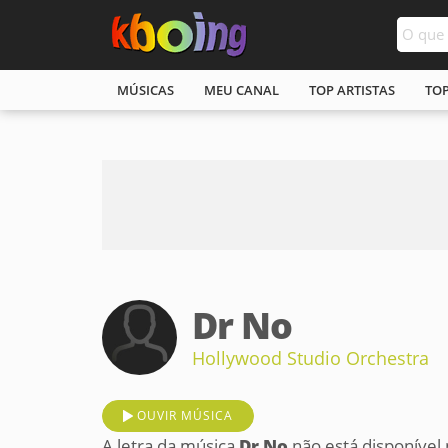
MÚSICAS
MEU CANAL
TOP ARTISTAS
TO
Dr No
Hollywood Studio Orchestra
OUVIR MÚSICA
A letra da música
Dr No
não está disponível