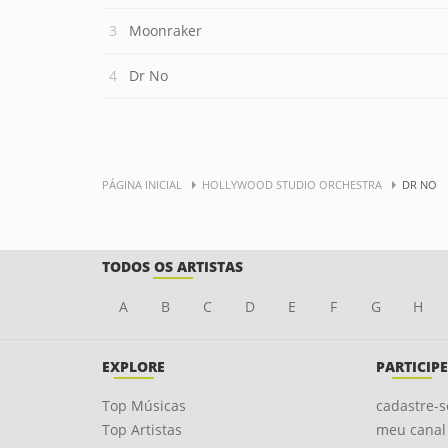
Moonraker
Dr No
PÁGINA INICIAL
HOLLYWOOD STUDIO ORCHESTRA
DR NO
TODOS OS ARTISTAS
A
B
C
D
E
F
G
H
EXPLORE
PARTICIPE
Top Músicas
cadastre-s
Top Artistas
meu canal