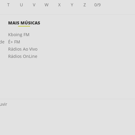
T
U
V
W
X
Y
Z
0/9
MAIS MÚSICAS
Kboing FM
ade
É+ FM
Rádios Ao Vivo
Rádios OnLine
uvir