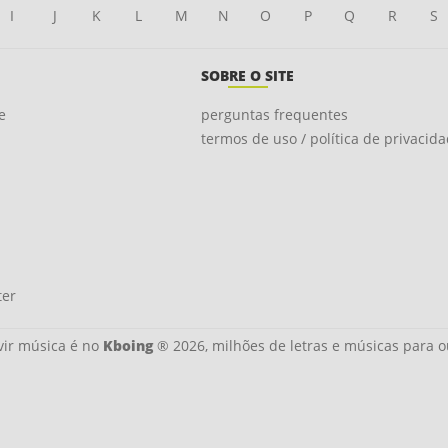
I
J
K
L
M
N
O
P
Q
R
S
SOBRE O SITE
e
perguntas frequentes
termos de uso / política de privacid
ter
ir música é no
Kboing
® 2026, milhões de letras e músicas para o