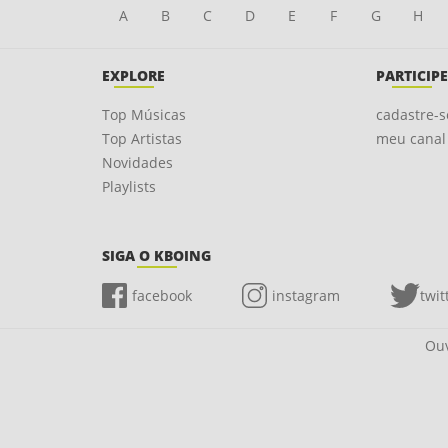
A
B
C
D
E
F
G
H
EXPLORE
PARTICIPE
Top Músicas
cadastre-s
Top Artistas
meu canal
Novidades
Playlists
SIGA O KBOING
facebook
instagram
twit
Ouv