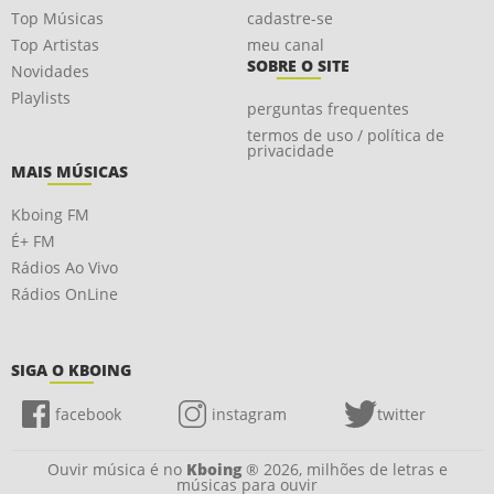
Top Músicas
cadastre-se
Top Artistas
meu canal
SOBRE O SITE
Novidades
Playlists
perguntas frequentes
termos de uso / política de
privacidade
MAIS MÚSICAS
Kboing FM
É+ FM
Rádios Ao Vivo
Rádios OnLine
SIGA O KBOING
facebook
instagram
twitter
Ouvir música é no
Kboing
® 2026, milhões de letras e
músicas para ouvir