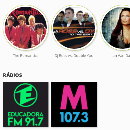
The Romantics
Dj Ross vs. Double You
Ian Van Da
RÁDIOS