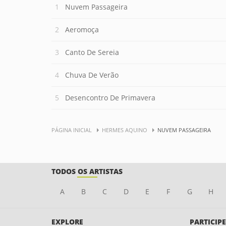
Nuvem Passageira
Aeromoça
Canto De Sereia
Chuva De Verão
Desencontro De Primavera
PÁGINA INICIAL
HERMES AQUINO
NUVEM PASSAGEIRA
TODOS OS ARTISTAS
A
B
C
D
E
F
G
H
EXPLORE
PARTICIPE