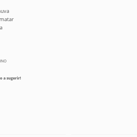
huva
 matar
ia
UINO
o a sugerir!