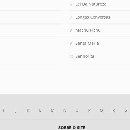
Lei Da Natureza
Longas Conversas
Machu Pichu
Santa Maria
Senhorita
I
J
K
L
M
N
O
P
Q
R
S
SOBRE O SITE