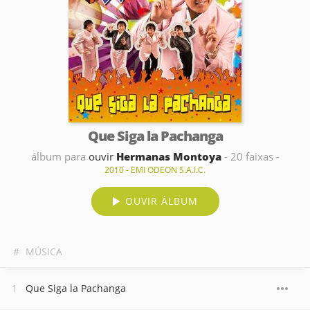
Que Siga la Pachanga
álbum para
ouvir
Hermanas Montoya
- 20 faixas -
2010 - EMI ODEON S.A.I.C.
OUVIR ÁLBUM
#
MÚSICA
Que Siga la Pachanga