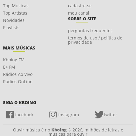
Top Músicas
cadastre-se
Top Artistas
meu canal
SOBRE O SITE
Novidades
Playlists
perguntas frequentes
termos de uso / política de
privacidade
MAIS MÚSICAS
Kboing FM
É+ FM
Rádios Ao Vivo
Rádios OnLine
SIGA O KBOING
facebook
instagram
twitter
Ouvir música é no
Kboing
® 2026, milhões de letras e
músicas para ouvir