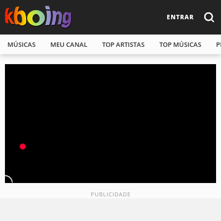
ENTRAR
MÚSICAS
MEU CANAL
TOP ARTISTAS
TOP MÚSICAS
P