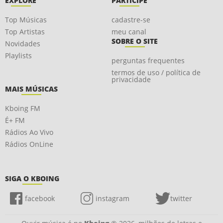
EXPLORE
PARTICIPE
Top Músicas
cadastre-se
Top Artistas
meu canal
SOBRE O SITE
Novidades
Playlists
perguntas frequentes
termos de uso / política de
privacidade
MAIS MÚSICAS
Kboing FM
É+ FM
Rádios Ao Vivo
Rádios OnLine
SIGA O KBOING
facebook
instagram
twitter