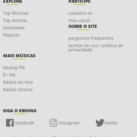
EXPLORE
PARTICIPE
Top Músicas
cadastre-se
Top Artistas
meu canal
SOBRE O SITE
Novidades
Playlists
perguntas frequentes
termos de uso / política de
privacidade
MAIS MÚSICAS
Kboing FM
É+ FM
Rádios Ao Vivo
Rádios OnLine
SIGA O KBOING
facebook
instagram
twitter