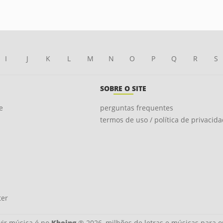
I
J
K
L
M
N
O
P
Q
R
S
SOBRE O SITE
e
perguntas frequentes
termos de uso / política de privacid
ter
ir música é no
Kboing
® 2026, milhões de letras e músicas para o