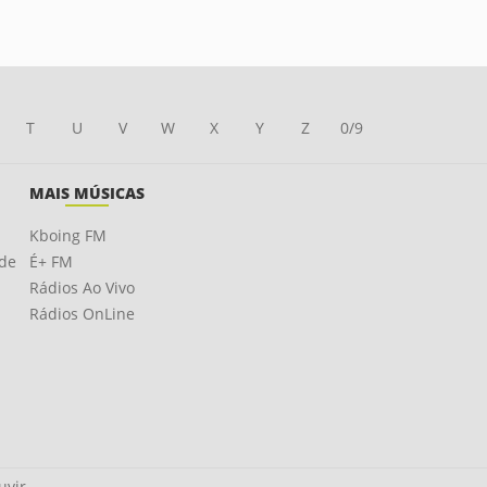
T
U
V
W
X
Y
Z
0/9
MAIS MÚSICAS
Kboing FM
ade
É+ FM
Rádios Ao Vivo
Rádios OnLine
uvir