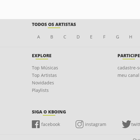
TODOS OS ARTISTAS
A
B
C
D
E
F
G
H
EXPLORE
PARTICIPE
Top Músicas
cadastre-s
Top Artistas
meu canal
Novidades
Playlists
SIGA O KBOING
facebook
instagram
twit
Ouv