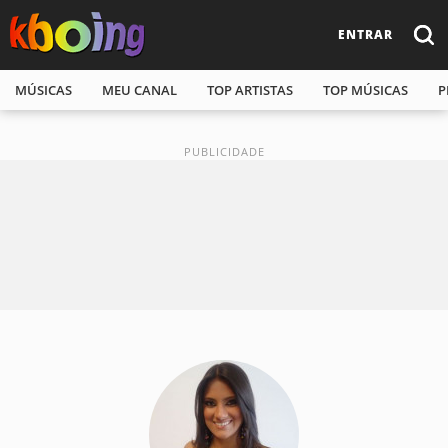
ENTRAR
MÚSICAS
MEU CANAL
TOP ARTISTAS
TOP MÚSICAS
P