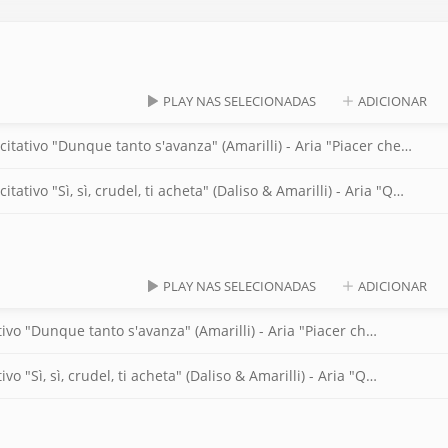
PLAY NAS SELECIONADAS
ADICIONAR
"Dunque tanto s'avanza" (Amarilli) - Aria "Piacer che non si dona" (Amari
Sì, sì, crudel, ti acheta" (Daliso & Amarilli) - Aria "Quel nocchiero ch
PLAY NAS SELECIONADAS
ADICIONAR
Amarilli vezzosa (Il duello amoroso), HWV 82: Recitativo "Dunque tanto s'avanza" (Amarilli) - Aria "Piacer che non si dona" (Amari
Amarilli vezzosa (Il duello amoroso), HWV 82: Recitativo "Sì, sì, crudel, ti acheta" (Daliso & Amarilli) - Aria "Quel nocchiero ch