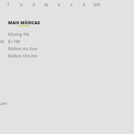
T
U
V
W
X
Y
Z
0/9
MAIS MÚSICAS
Kboing FM
ade
É+ FM
Rádios Ao Vivo
Rádios OnLine
uvir