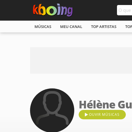
MÚSICAS
MEU CANAL
TOP ARTISTAS
TO
Hélène Gu
OUVIR MÚSICAS