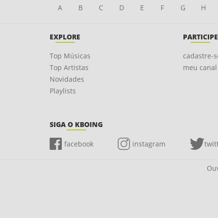
A
B
C
D
E
F
G
H
EXPLORE
PARTICIPE
Top Músicas
cadastre-s
Top Artistas
meu canal
Novidades
Playlists
SIGA O KBOING
facebook
instagram
twit
Ouv