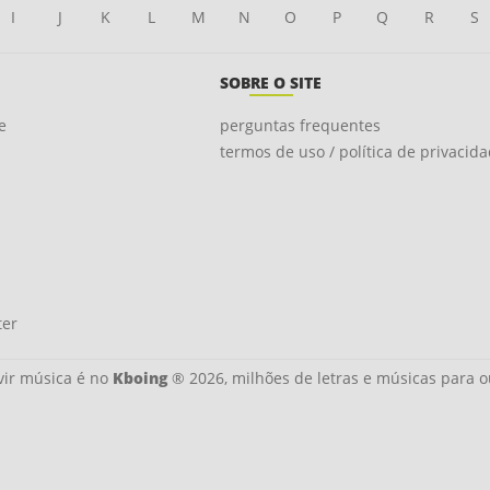
I
J
K
L
M
N
O
P
Q
R
S
SOBRE O SITE
e
perguntas frequentes
termos de uso / política de privacid
ter
ir música é no
Kboing
® 2026, milhões de letras e músicas para o