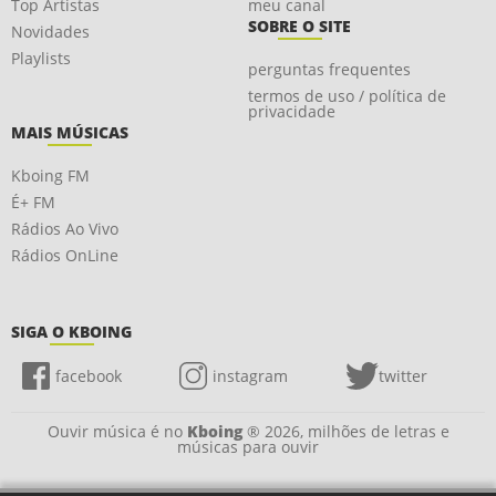
Top Artistas
meu canal
SOBRE O SITE
Novidades
Playlists
perguntas frequentes
termos de uso / política de
privacidade
MAIS MÚSICAS
Kboing FM
É+ FM
Rádios Ao Vivo
Rádios OnLine
SIGA O KBOING
facebook
instagram
twitter
Ouvir música é no
Kboing
® 2026, milhões de letras e
músicas para ouvir