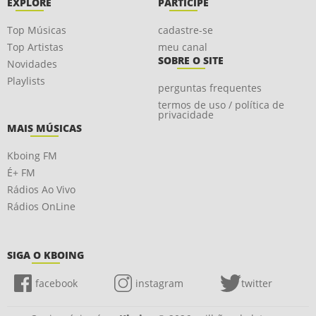
EXPLORE
PARTICIPE
Top Músicas
cadastre-se
Top Artistas
meu canal
SOBRE O SITE
Novidades
Playlists
perguntas frequentes
termos de uso / política de
privacidade
MAIS MÚSICAS
Kboing FM
É+ FM
Rádios Ao Vivo
Rádios OnLine
SIGA O KBOING
facebook
instagram
twitter