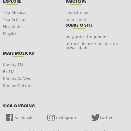
EXPLORE
PARTICIPE
Top Músicas
cadastre-se
Top Artistas
meu canal
SOBRE O SITE
Novidades
Playlists
perguntas frequentes
termos de uso / política de
privacidade
MAIS MÚSICAS
Kboing FM
É+ FM
Rádios Ao Vivo
Rádios OnLine
SIGA O KBOING
facebook
instagram
twitter