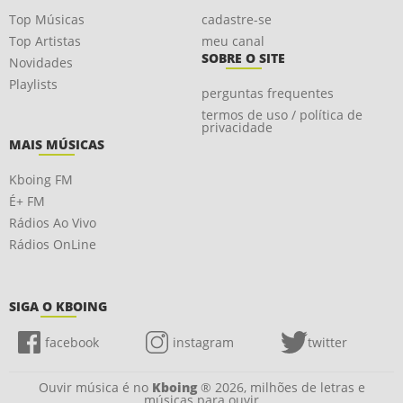
Top Músicas
cadastre-se
Top Artistas
meu canal
SOBRE O SITE
Novidades
Playlists
perguntas frequentes
termos de uso / política de
privacidade
MAIS MÚSICAS
Kboing FM
É+ FM
Rádios Ao Vivo
Rádios OnLine
SIGA O KBOING
facebook
instagram
twitter
Ouvir música é no
Kboing
® 2026, milhões de letras e
músicas para ouvir