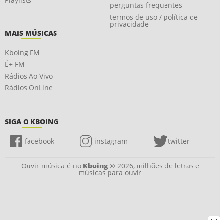
Playlists
perguntas frequentes
termos de uso / política de
privacidade
MAIS MÚSICAS
Kboing FM
É+ FM
Rádios Ao Vivo
Rádios OnLine
SIGA O KBOING
facebook
instagram
twitter
Ouvir música é no
Kboing
® 2026, milhões de letras e
músicas para ouvir