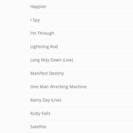
Happier
I Spy
I'm Through
Lightning Rod
Long Way Down (Live)
Manifest Destiny
One Man Wrecking Machine
Rainy Day (Live)
Ruby Falls
Satellite