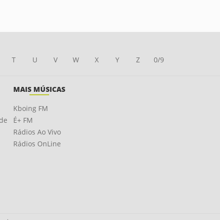
T
U
V
W
X
Y
Z
0/9
MAIS MÚSICAS
Kboing FM
ade
É+ FM
Rádios Ao Vivo
Rádios OnLine