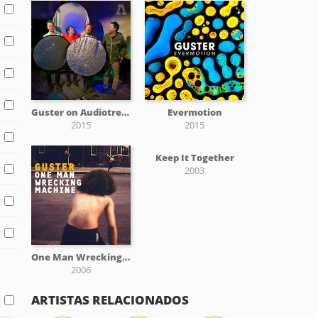
Guster on Audiotree Live
Evermotion
2015
2015
Keep It Together
2003
One Man Wrecking Machine EP
2006
ARTISTAS RELACIONADOS