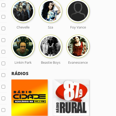
Chevelle
Sza
Foy Vance
Linkin Park
Beastie Boys
Evanescence
RÁDIOS