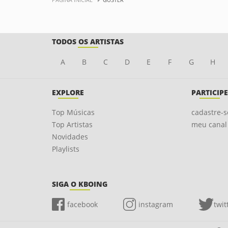
TODOS OS ARTISTAS
A
B
C
D
E
F
G
H
EXPLORE
PARTICIPE
Top Músicas
cadastre-s
Top Artistas
meu canal
Novidades
Playlists
SIGA O KBOING
facebook
instagram
twit