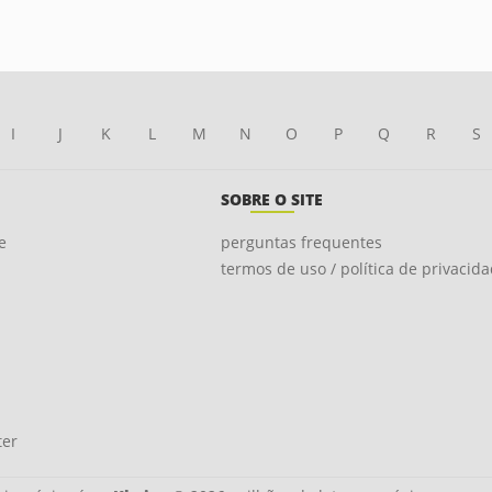
I
J
K
L
M
N
O
P
Q
R
S
SOBRE O SITE
e
perguntas frequentes
termos de uso / política de privacid
ter