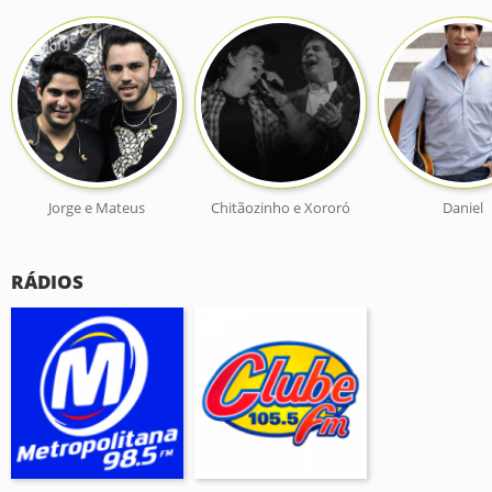
Jorge e Mateus
Chitãozinho e Xororó
Daniel
RÁDIOS