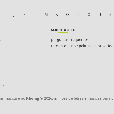
I
J
K
L
M
N
O
P
Q
R
S
SOBRE O SITE
e
perguntas frequentes
termos de uso / política de privacid
ter
ir música é no
Kboing
® 2026, milhões de letras e músicas para o