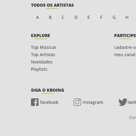
TODOS OS ARTISTAS
A
B
C
D
E
F
G
H
EXPLORE
PARTICIPE
Top Músicas
cadastre-s
Top Artistas
meu canal
Novidades
Playlists
SIGA O KBOING
facebook
instagram
twit
Ouv