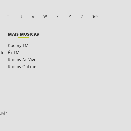
T
U
V
W
X
Y
Z
0/9
MAIS MÚSICAS
Kboing FM
ade
É+ FM
Rádios Ao Vivo
Rádios OnLine
uvir