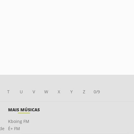
T
U
V
W
X
Y
Z
0/9
MAIS MÚSICAS
Kboing FM
ade
É+ FM