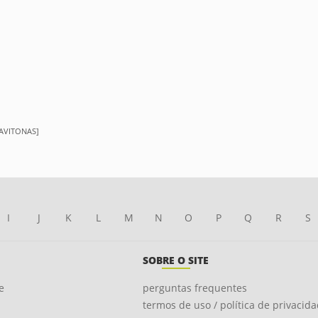
RAVITONAS]
I
J
K
L
M
N
O
P
Q
R
S
SOBRE O SITE
e
perguntas frequentes
termos de uso / política de privacid