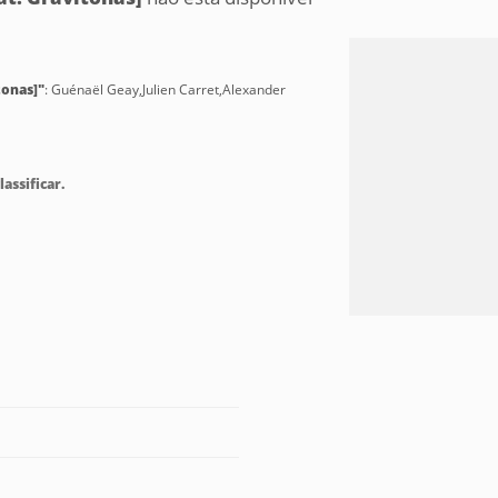
tonas]"
: Guénaël Geay,Julien Carret,Alexander
lassificar.