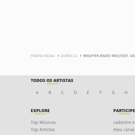
PÁGINA INICIAL
GUENA LG
BRIGHTER (RADIO MIX) [FEAT. G
TODOS OS ARTISTAS
A
B
C
D
E
F
G
H
EXPLORE
PARTICIPE
Top Músicas
cadastre-s
Top Artistas
meu canal