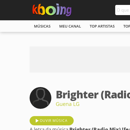
MÚSICAS
MEU CANAL
TOP ARTISTAS
TO
Brighter (Radi
Guena LG
OUVIR MÚSICA
A letra da música
Brighter (Radio Mix) [fe