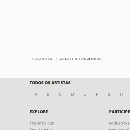
PÁGINA INICIAL
GUENA LG & AMIR AFARGAN
TODOS OS ARTISTAS
A
B
C
D
E
F
G
H
EXPLORE
PARTICIPE
Top Músicas
cadastre-s
Top Artistas
meu canal