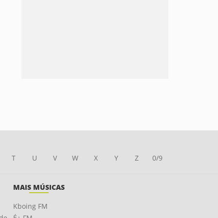
T
U
V
W
X
Y
Z
0/9
MAIS MÚSICAS
Kboing FM
ade
É+ FM