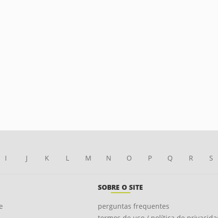
I
J
K
L
M
N
O
P
Q
R
S
SOBRE O SITE
e
perguntas frequentes
termos de uso / política de privacid