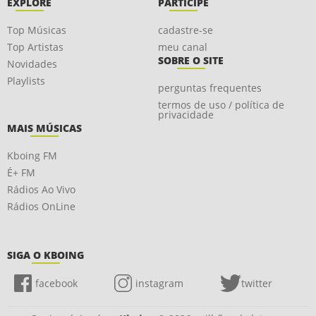
EXPLORE
PARTICIPE
Top Músicas
cadastre-se
Top Artistas
meu canal
SOBRE O SITE
Novidades
Playlists
perguntas frequentes
termos de uso / política de
privacidade
MAIS MÚSICAS
Kboing FM
É+ FM
Rádios Ao Vivo
Rádios OnLine
SIGA O KBOING
facebook
instagram
twitter