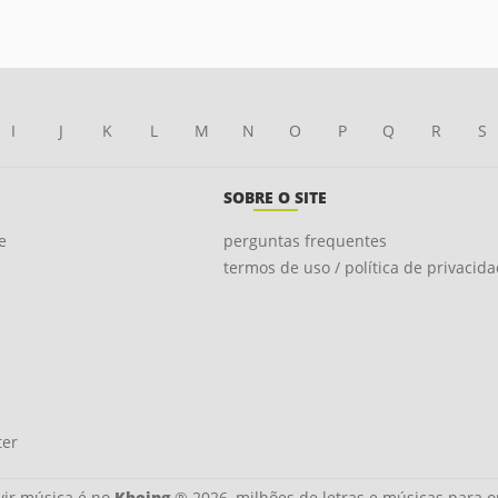
I
J
K
L
M
N
O
P
Q
R
S
SOBRE O SITE
e
perguntas frequentes
termos de uso / política de privacid
ter
ir música é no
Kboing
® 2026, milhões de letras e músicas para o