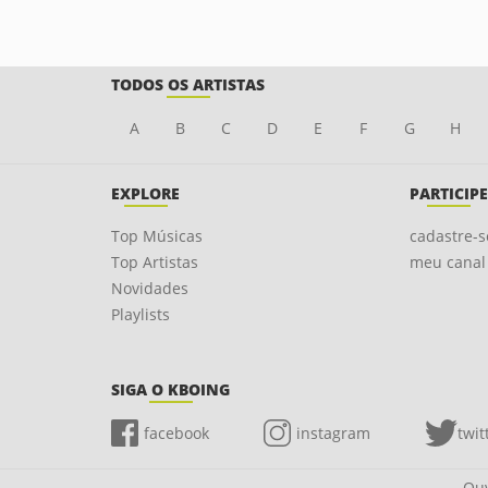
TODOS OS ARTISTAS
A
B
C
D
E
F
G
H
EXPLORE
PARTICIPE
Top Músicas
cadastre-s
Top Artistas
meu canal
Novidades
Playlists
SIGA O KBOING
facebook
instagram
twit
Ouv