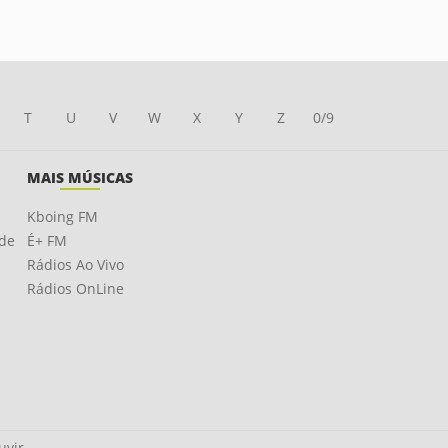
T
U
V
W
X
Y
Z
0/9
MAIS MÚSICAS
Kboing FM
ade
É+ FM
Rádios Ao Vivo
Rádios OnLine
uvir