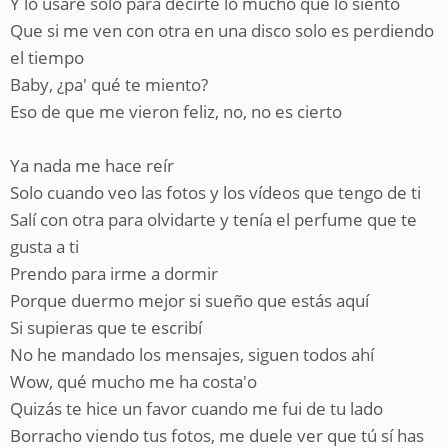
Y lo usaré solo para decirte lo mucho que lo siento
Que si me ven con otra en una disco solo es perdiendo
el tiempo
Baby, ¿pa' qué te miento?
Eso de que me vieron feliz, no, no es cierto
Ya nada me hace reír
Solo cuando veo las fotos y los vídeos que tengo de ti
Salí con otra para olvidarte y tenía el perfume que te
gusta a ti
Prendo para irme a dormir
Porque duermo mejor si sueño que estás aquí
Si supieras que te escribí
No he mandado los mensajes, siguen todos ahí
Wow, qué mucho me ha costa'o
Quizás te hice un favor cuando me fui de tu lado
Borracho viendo tus fotos, me duele ver que tú sí has