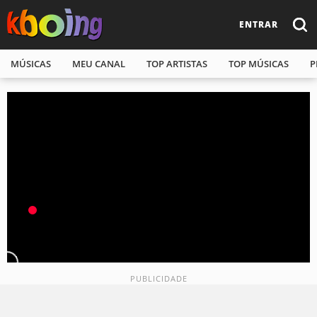
ENTRAR
MÚSICAS
MEU CANAL
TOP ARTISTAS
TOP MÚSICAS
P