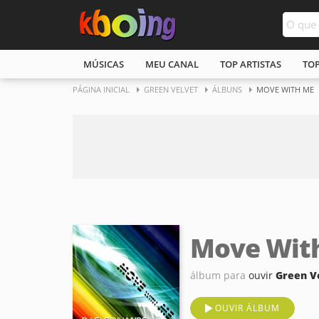
MÚSICAS
MEU CANAL
TOP ARTISTAS
TO
PÁGINA INICIAL
GREEN VELVET
ÁLBUNS
MOVE WITH ME
Move Wit
álbum para
ouvir
Green V
OUVIR ÁLBUM