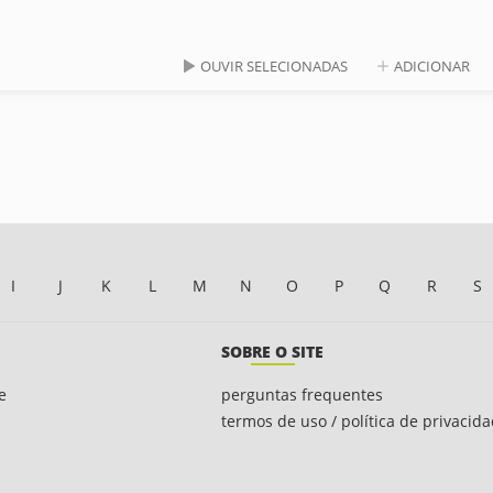
OUVIR SELECIONADAS
ADICIONAR
I
J
K
L
M
N
O
P
Q
R
S
SOBRE O SITE
e
perguntas frequentes
termos de uso / política de privacid