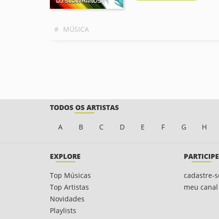
#
MÚSICA
TODOS OS ARTISTAS
A
B
C
D
E
F
G
H
EXPLORE
PARTICIPE
Top Músicas
cadastre-s
Top Artistas
meu canal
Novidades
Playlists