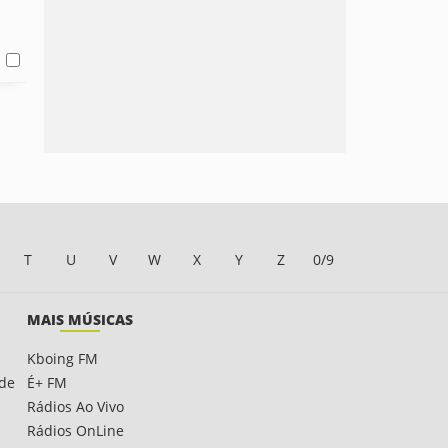
T
U
V
W
X
Y
Z
0/9
MAIS MÚSICAS
Kboing FM
ade
É+ FM
Rádios Ao Vivo
Rádios OnLine