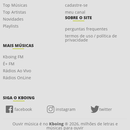
Top Músicas
cadastre-se
Top Artistas
meu canal
SOBRE O SITE
Novidades
Playlists
perguntas frequentes
termos de uso / política de
privacidade
MAIS MÚSICAS
Kboing FM
É+ FM
Rádios Ao Vivo
Rádios OnLine
SIGA O KBOING
facebook
instagram
twitter
Ouvir música é no
Kboing
® 2026, milhões de letras e
músicas para ouvir