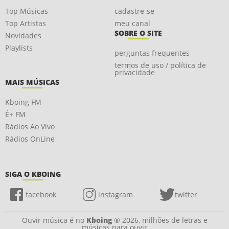
Top Músicas
cadastre-se
Top Artistas
meu canal
SOBRE O SITE
Novidades
Playlists
perguntas frequentes
termos de uso / política de
privacidade
MAIS MÚSICAS
Kboing FM
É+ FM
Rádios Ao Vivo
Rádios OnLine
SIGA O KBOING
facebook
instagram
twitter
Ouvir música é no
Kboing
® 2026, milhões de letras e
músicas para ouvir