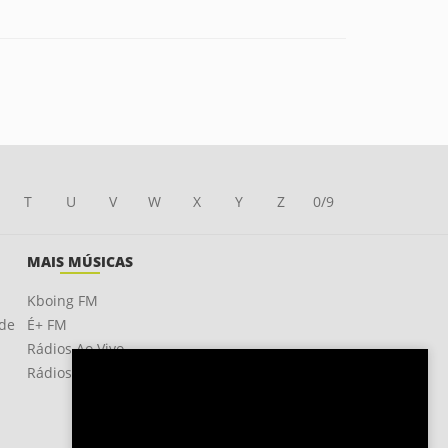
T
U
V
W
X
Y
Z
0/9
MAIS MÚSICAS
Kboing FM
ade
É+ FM
Rádios Ao Vivo
Rádios OnLine