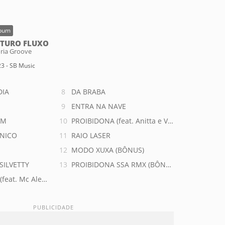
bum
UTURO FLUXO
ria Groove
3 - SB Music
DIA
DA BRABA
ENTRA NA NAVE
IM
PROIBIDONA (feat. Anitta e Valesca Popozuda
NICO
RAIO LASER
MODO XUXA (BÔNUS)
SILVETTY
PROIBIDONA SSA RMX (BÔNUS)
feat. Mc Aleff e Yure IDD)