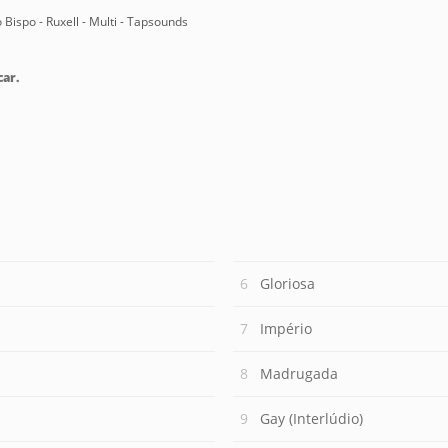
o Bispo - Ruxell - Multi - Tapsounds
car.
Gloriosa
Império
Madrugada
Gay (Interlúdio)