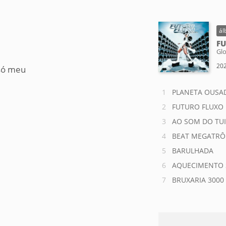
ál
F
Glo
202
 só meu
PLANETA OUSA
FUTURO FLUXO
AO SOM DO TU
BEAT MEGATRÔ
BARULHADA
AQUECIMENTO 
BRUXARIA 3000 (