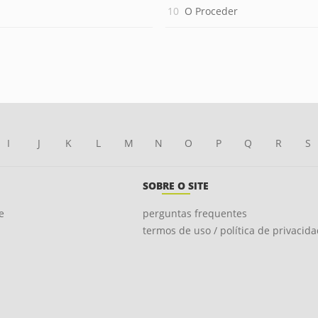
O Proceder
I
J
K
L
M
N
O
P
Q
R
S
SOBRE O SITE
e
perguntas frequentes
termos de uso / política de privacid