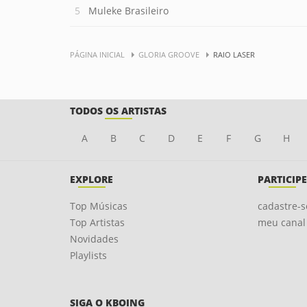
Muleke Brasileiro
PÁGINA INICIAL
GLORIA GROOVE
RAIO LASER
TODOS OS ARTISTAS
A
B
C
D
E
F
G
H
EXPLORE
PARTICIPE
Top Músicas
cadastre-s
Top Artistas
meu canal
Novidades
Playlists
SIGA O KBOING