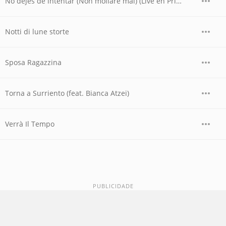
No dejes de intentar (Non mollare mai) (Live en Primera Fila)
Notti di lune storte
Sposa Ragazzina
Torna a Surriento (feat. Bianca Atzei)
Verrà Il Tempo