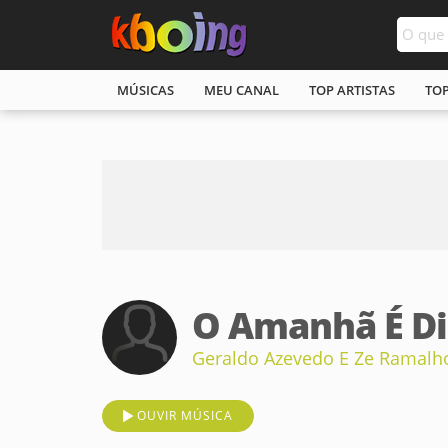
MÚSICAS
MEU CANAL
TOP ARTISTAS
TO
O Amanhã É Di
Geraldo Azevedo E Ze Ramalh
OUVIR MÚSICA