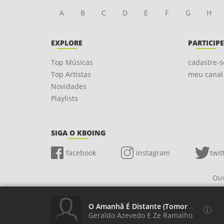
A
B
C
D
E
F
G
H
EXPLORE
PARTICIPE
Top Músicas
cadastre-s
Top Artistas
meu canal
Novidades
Playlists
SIGA O KBOING
facebook
instagram
twit
Ouv
O Amanhã É Distante (Tomorrow Is A Long Time)
Geraldo Azevedo E Ze Ramalho