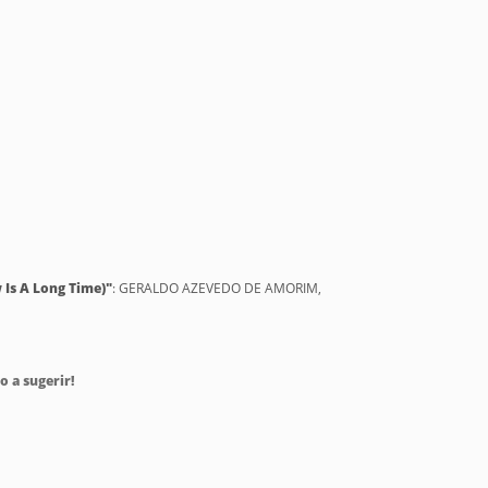
Is A Long Time)"
: GERALDO AZEVEDO DE AMORIM,
o a sugerir!