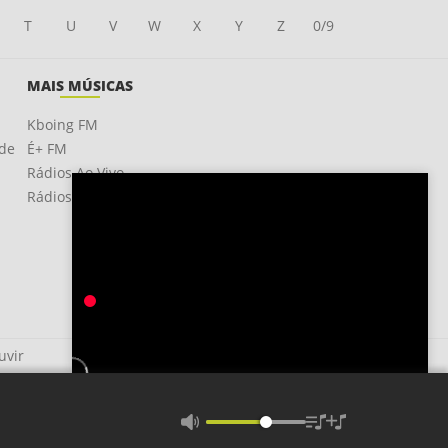
T
U
V
W
X
Y
Z
0/9
MAIS MÚSICAS
Kboing FM
ade
É+ FM
Rádios Ao Vivo
Rádios OnLine
uvir
O Amanhã É Distante (Tomorrow Is A Long Time)
Geraldo Azevedo E Ze Ramalho