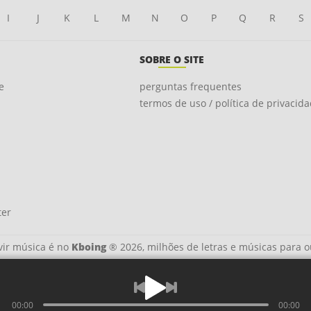
I
J
K
L
M
N
O
P
Q
R
S
SOBRE O SITE
e
perguntas frequentes
termos de uso / política de privacid
ter
ir música é no
Kboing
® 2026, milhões de letras e músicas para o
00:00
00:00