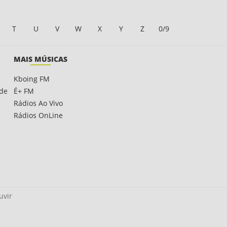
T
U
V
W
X
Y
Z
0/9
MAIS MÚSICAS
Kboing FM
ade
É+ FM
Rádios Ao Vivo
Rádios OnLine
uvir