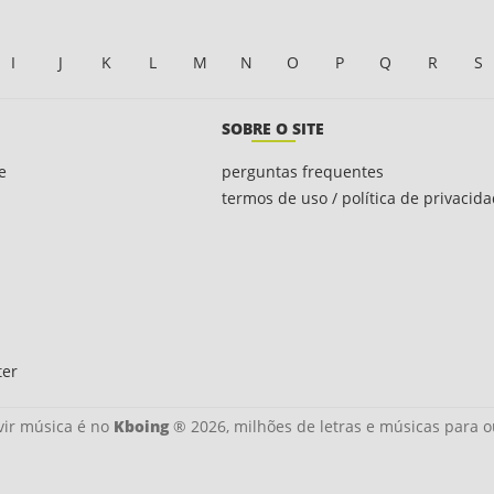
I
J
K
L
M
N
O
P
Q
R
S
SOBRE O SITE
e
perguntas frequentes
termos de uso / política de privacid
ter
ir música é no
Kboing
® 2026, milhões de letras e músicas para o