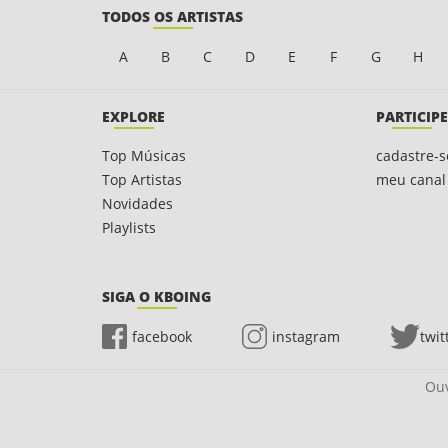
TODOS OS ARTISTAS
A
B
C
D
E
F
G
H
EXPLORE
PARTICIPE
Top Músicas
cadastre-s
Top Artistas
meu canal
Novidades
Playlists
SIGA O KBOING
facebook
instagram
twit
Ouv