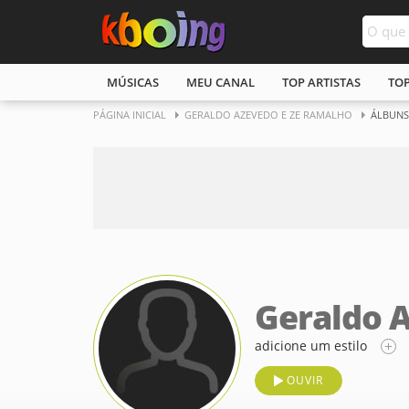
MÚSICAS
MEU CANAL
TOP ARTISTAS
TO
PÁGINA INICIAL
GERALDO AZEVEDO E ZE RAMALHO
ÁLBUNS
Geraldo 
adicione um estilo
OUVIR