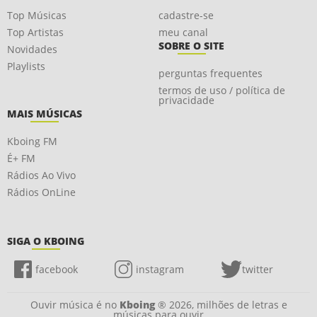
Top Músicas
cadastre-se
Top Artistas
meu canal
SOBRE O SITE
Novidades
Playlists
perguntas frequentes
termos de uso / política de
privacidade
MAIS MÚSICAS
Kboing FM
É+ FM
Rádios Ao Vivo
Rádios OnLine
SIGA O KBOING
facebook
instagram
twitter
Ouvir música é no
Kboing
® 2026, milhões de letras e
músicas para ouvir