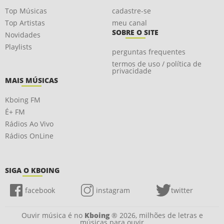
Top Músicas
cadastre-se
Top Artistas
meu canal
SOBRE O SITE
Novidades
Playlists
perguntas frequentes
termos de uso / política de
privacidade
MAIS MÚSICAS
Kboing FM
É+ FM
Rádios Ao Vivo
Rádios OnLine
SIGA O KBOING
facebook
instagram
twitter
Ouvir música é no
Kboing
® 2026, milhões de letras e
músicas para ouvir