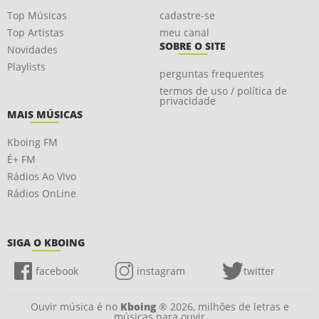
Top Músicas
cadastre-se
Top Artistas
meu canal
SOBRE O SITE
Novidades
Playlists
perguntas frequentes
termos de uso / política de
privacidade
MAIS MÚSICAS
Kboing FM
É+ FM
Rádios Ao Vivo
Rádios OnLine
SIGA O KBOING
facebook
instagram
twitter
Ouvir música é no
Kboing
® 2026, milhões de letras e
músicas para ouvir