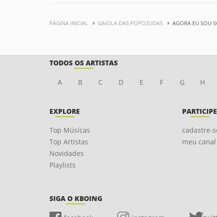
PÁGINA INICIAL
GAIOLA DAS POPOZUDAS
AGORA EU SOU S
TODOS OS ARTISTAS
A
B
C
D
E
F
G
H
EXPLORE
PARTICIPE
Top Músicas
cadastre-s
Top Artistas
meu canal
Novidades
Playlists
SIGA O KBOING