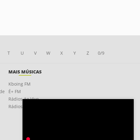
T
U
V
W
X
Y
Z
0/9
MAIS MÚSICAS
Kboing FM
ade
É+ FM
Rádios Ao Vivo
Rádios OnLine