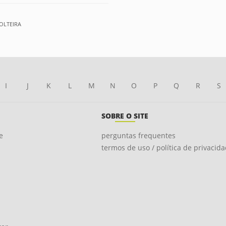
OLTEIRA
I
J
K
L
M
N
O
P
Q
R
S
SOBRE O SITE
e
perguntas frequentes
termos de uso / política de privacid