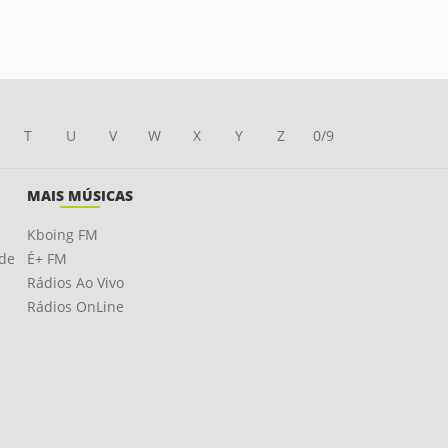
T
U
V
W
X
Y
Z
0/9
MAIS MÚSICAS
Kboing FM
ade
É+ FM
Rádios Ao Vivo
Rádios OnLine