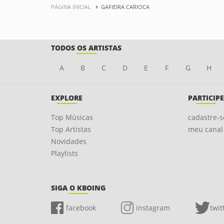
PÁGINA INICIAL
GAFIEIRA CARIOCA
TODOS OS ARTISTAS
A
B
C
D
E
F
G
H
EXPLORE
PARTICIPE
Top Músicas
cadastre-s
Top Artistas
meu canal
Novidades
Playlists
SIGA O KBOING
facebook
instagram
twit