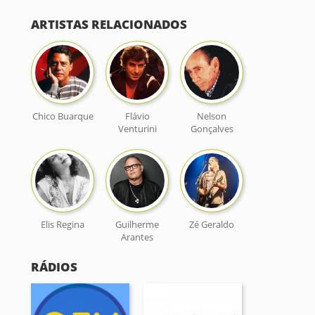
ARTISTAS RELACIONADOS
Chico Buarque
Flávio
Nelson
Venturini
Gonçalves
Elis Regina
Guilherme
Zé Geraldo
Arantes
RÁDIOS