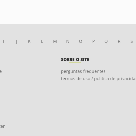
I
J
K
L
M
N
O
P
Q
R
S
SOBRE O SITE
e
perguntas frequentes
termos de uso / política de privacid
ter