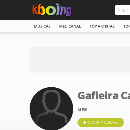
MÚSICAS
MEU CANAL
TOP ARTISTAS
TO
Gafieira C
MPB
OUVIR MÚSICAS