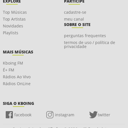
EXPLORE
PARTICIPE
Top Músicas
cadastre-se
Top Artistas
meu canal
SOBRE O SITE
Novidades
Playlists
perguntas frequentes
termos de uso / política de
privacidade
MAIS MÚSICAS
Kboing FM
É+ FM
Rádios Ao Vivo
Rádios OnLine
SIGA O KBOING
facebook
instagram
twitter