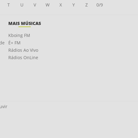
T
U
V
W
X
Y
Z
0/9
MAIS MÚSICAS
Kboing FM
ade
É+ FM
Rádios Ao Vivo
Rádios OnLine
uvir