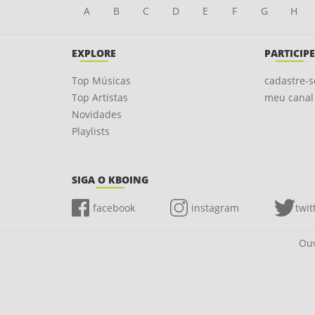
A
B
C
D
E
F
G
H
EXPLORE
PARTICIPE
Top Músicas
cadastre-s
Top Artistas
meu canal
Novidades
Playlists
SIGA O KBOING
facebook
instagram
twit
Ouv