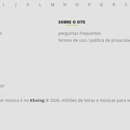
I
J
K
L
M
N
O
P
Q
R
S
SOBRE O SITE
e
perguntas frequentes
termos de uso / política de privacid
ter
ir música é no
Kboing
® 2026, milhões de letras e músicas para o