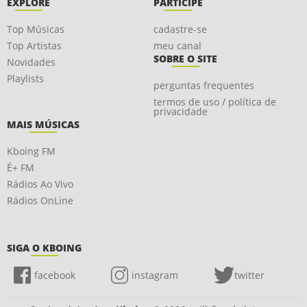
EXPLORE
PARTICIPE
Top Músicas
cadastre-se
Top Artistas
meu canal
SOBRE O SITE
Novidades
Playlists
perguntas frequentes
termos de uso / política de
privacidade
MAIS MÚSICAS
Kboing FM
É+ FM
Rádios Ao Vivo
Rádios OnLine
SIGA O KBOING
facebook
instagram
twitter