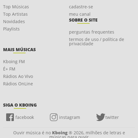
Top Músicas
cadastre-se
Top Artistas
meu canal
SOBRE O SITE
Novidades
Playlists
perguntas frequentes
termos de uso / política de
privacidade
MAIS MÚSICAS
Kboing FM
É+ FM
Rádios Ao Vivo
Rádios OnLine
SIGA O KBOING
facebook
instagram
twitter
Ouvir música é no
Kboing
® 2026, milhões de letras e
músicas para ouvir