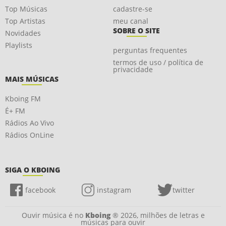
Top Músicas
cadastre-se
Top Artistas
meu canal
SOBRE O SITE
Novidades
Playlists
perguntas frequentes
termos de uso / política de
privacidade
MAIS MÚSICAS
Kboing FM
É+ FM
Rádios Ao Vivo
Rádios OnLine
SIGA O KBOING
facebook
instagram
twitter
Ouvir música é no
Kboing
® 2026, milhões de letras e
músicas para ouvir