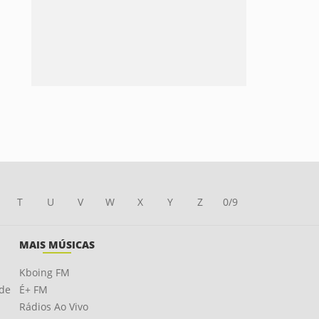
T
U
V
W
X
Y
Z
0/9
MAIS MÚSICAS
Kboing FM
ade
É+ FM
Rádios Ao Vivo