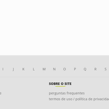
I
J
K
L
M
N
O
P
Q
R
S
SOBRE O SITE
e
perguntas frequentes
termos de uso / política de privacid