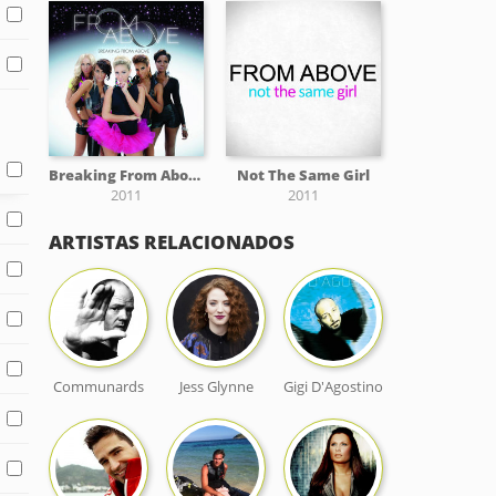
Breaking From Above
Not The Same Girl
2011
2011
ARTISTAS RELACIONADOS
Communards
Jess Glynne
Gigi D'Agostino