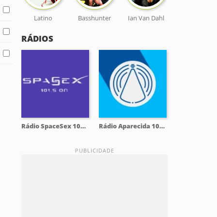
Latino
Basshunter
Ian Van Dahl
RÁDIOS
Rádio SpaceSex 101.5 FM
Rádio Aparecida 104.3 FM