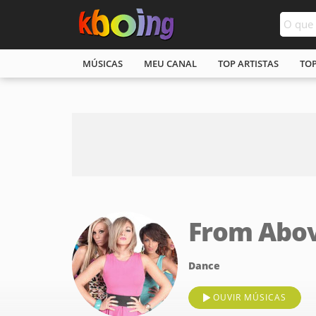
MÚSICAS
MEU CANAL
TOP ARTISTAS
TO
From Abo
Dance
OUVIR MÚSICAS