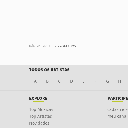
PÁGINA INICIAL
FROM ABOVE
TODOS OS ARTISTAS
A
B
C
D
E
F
G
H
EXPLORE
PARTICIPE
Top Músicas
cadastre-s
Top Artistas
meu canal
Novidades