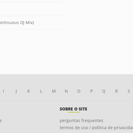
ontinuous DJ Mix)
I
J
K
L
M
N
O
P
Q
R
S
SOBRE O SITE
e
perguntas frequentes
termos de uso / política de privacid