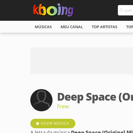
MÚSICAS
MEU CANAL
TOP ARTISTAS
TO
Deep Space (Or
Frew
OUVIR MÚSICA
A letra da música
Deep Space (Original Mi