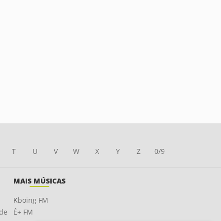
T
U
V
W
X
Y
Z
0/9
MAIS MÚSICAS
Kboing FM
ade
É+ FM