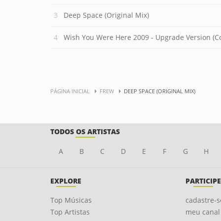
Deep Space (Original Mix)
Wish You Were Here 2009 - Upgrade Version (C
PÁGINA INICIAL
FREW
DEEP SPACE (ORIGINAL MIX)
TODOS OS ARTISTAS
A
B
C
D
E
F
G
H
EXPLORE
PARTICIPE
Top Músicas
cadastre-s
Top Artistas
meu canal