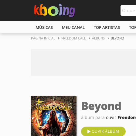
MÚSICAS
MEU CANAL
TOP ARTISTAS
TO
PÁGINA INICIAL
FREEDOM CALL
ÁLBUNS
BEYOND
Beyond
álbum para
ouvir
Freedom
OUVIR ÁLBUM