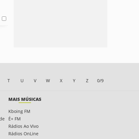
T
U
V
W
X
Y
Z
0/9
MAIS MÚSICAS
Kboing FM
ade
É+ FM
Rádios Ao Vivo
Rádios OnLine