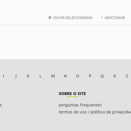
OUVIR SELECIONADAS
ADICIONAR
I
J
K
L
M
N
O
P
Q
R
S
SOBRE O SITE
e
perguntas frequentes
termos de uso / política de privacid