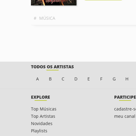
#
MÚSICA
TODOS OS ARTISTAS
A
B
C
D
E
F
G
H
EXPLORE
PARTICIPE
Top Músicas
cadastre-s
Top Artistas
meu canal
Novidades
Playlists