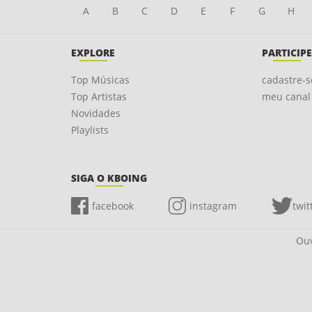
A
B
C
D
E
F
G
H
EXPLORE
PARTICIPE
Top Músicas
cadastre-s
Top Artistas
meu canal
Novidades
Playlists
SIGA O KBOING
facebook
instagram
twit
Ouv