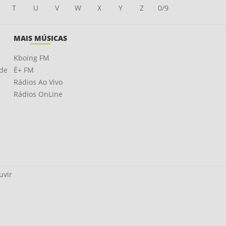
T
U
V
W
X
Y
Z
0/9
MAIS MÚSICAS
Kboing FM
ade
É+ FM
Rádios Ao Vivo
Rádios OnLine
uvir