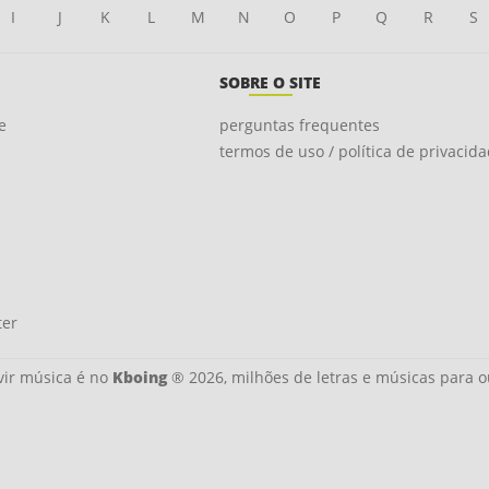
I
J
K
L
M
N
O
P
Q
R
S
SOBRE O SITE
e
perguntas frequentes
termos de uso / política de privacid
ter
ir música é no
Kboing
® 2026, milhões de letras e músicas para o