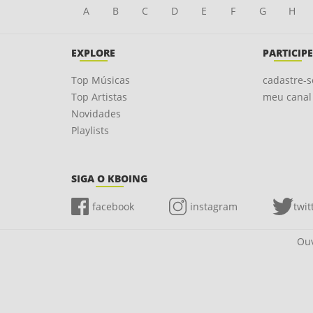
A
B
C
D
E
F
G
H
EXPLORE
PARTICIPE
Top Músicas
cadastre-s
Top Artistas
meu canal
Novidades
Playlists
SIGA O KBOING
facebook
instagram
twit
Ouv