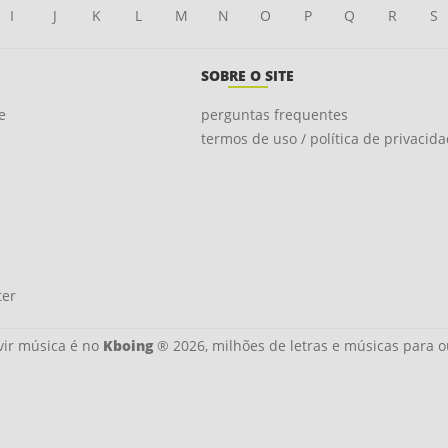
I
J
K
L
M
N
O
P
Q
R
S
SOBRE O SITE
e
perguntas frequentes
termos de uso / política de privacid
ter
ir música é no
Kboing
® 2026, milhões de letras e músicas para o