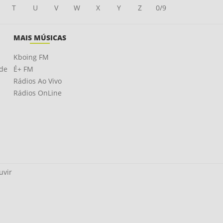
T
U
V
W
X
Y
Z
0/9
MAIS MÚSICAS
Kboing FM
ade
É+ FM
Rádios Ao Vivo
Rádios OnLine
uvir