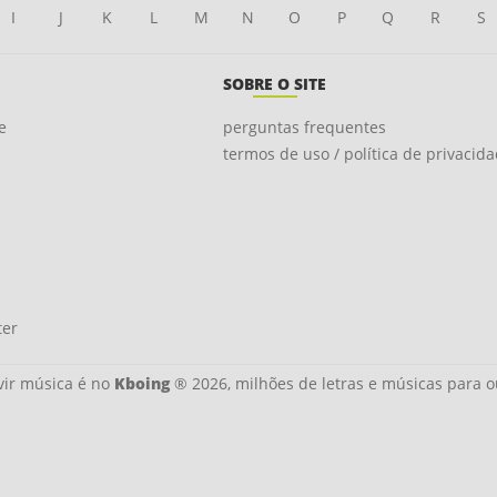
I
J
K
L
M
N
O
P
Q
R
S
SOBRE O SITE
e
perguntas frequentes
termos de uso / política de privacid
ter
ir música é no
Kboing
® 2026, milhões de letras e músicas para o