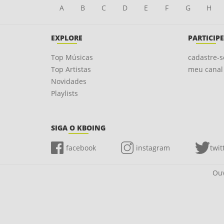
A
B
C
D
E
F
G
H
EXPLORE
PARTICIPE
Top Músicas
cadastre-s
Top Artistas
meu canal
Novidades
Playlists
SIGA O KBOING
facebook
instagram
twit
Ouv