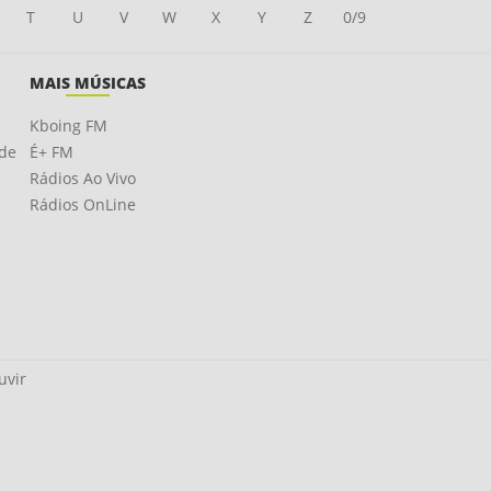
T
U
V
W
X
Y
Z
0/9
MAIS MÚSICAS
Kboing FM
ade
É+ FM
Rádios Ao Vivo
Rádios OnLine
uvir