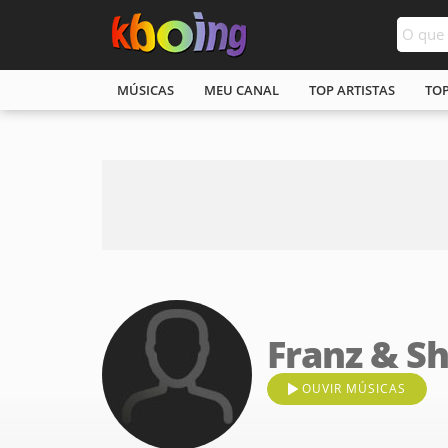
MÚSICAS
MEU CANAL
TOP ARTISTAS
TO
Franz & S
OUVIR MÚSICAS