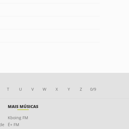
T
U
V
W
X
Y
Z
0/9
MAIS MÚSICAS
Kboing FM
ade
É+ FM