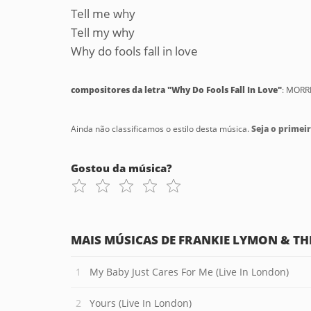
Tell me why
Tell my why
Why do fools fall in love
compositores da letra "Why Do Fools Fall In Love"
: MORR
Ainda não classificamos o estilo desta música.
Seja o primeir
Gostou da música?
MAIS MÚSICAS DE FRANKIE LYMON & TH
My Baby Just Cares For Me (Live In London)
Yours (Live In London)