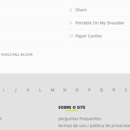
Share
Portable On My Shoulder
Paper Castles
 FOOLS FALL IN LOVE
I
J
K
L
M
N
O
P
Q
R
S
SOBRE O SITE
e
perguntas frequentes
termos de uso / política de privacid