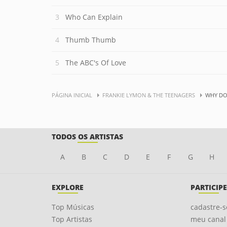
Who Can Explain
Thumb Thumb
The ABC's Of Love
PÁGINA INICIAL
FRANKIE LYMON & THE TEENAGERS
WHY DO
TODOS OS ARTISTAS
A
B
C
D
E
F
G
H
EXPLORE
PARTICIPE
Top Músicas
cadastre-s
Top Artistas
meu canal