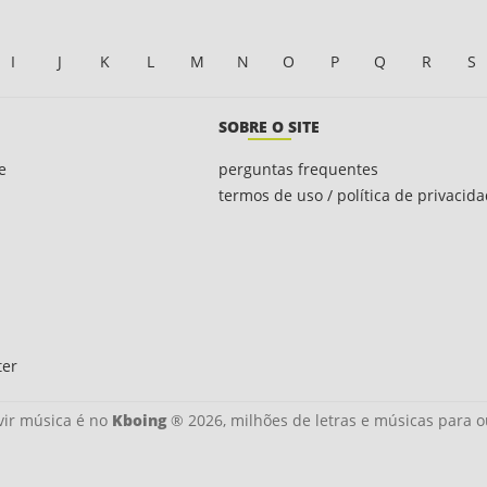
I
J
K
L
M
N
O
P
Q
R
S
SOBRE O SITE
e
perguntas frequentes
termos de uso / política de privacid
ter
ir música é no
Kboing
® 2026, milhões de letras e músicas para o