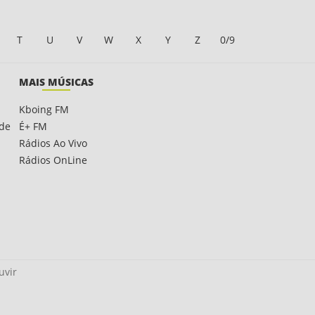
T
U
V
W
X
Y
Z
0/9
MAIS MÚSICAS
Kboing FM
ade
É+ FM
Rádios Ao Vivo
Rádios OnLine
uvir