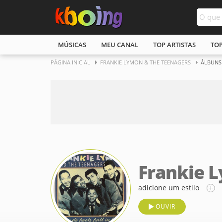
MÚSICAS
MEU CANAL
TOP ARTISTAS
TO
PÁGINA INICIAL
FRANKIE LYMON & THE TEENAGERS
ÁLBUNS
Frankie 
adicione um estilo
OUVIR