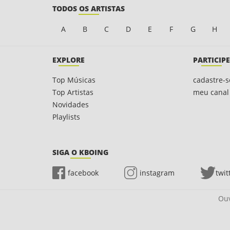
TODOS OS ARTISTAS
A
B
C
D
E
F
G
H
EXPLORE
PARTICIPE
Top Músicas
cadastre-s
Top Artistas
meu canal
Novidades
Playlists
SIGA O KBOING
facebook
instagram
twit
Ouv